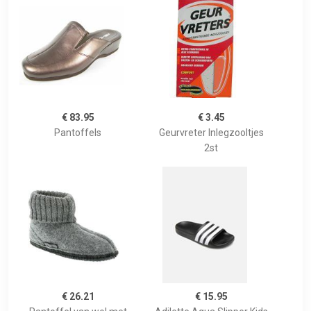
€ 83.95
€ 3.45
Pantoffels
Geurvreter Inlegzooltjes
2st
€ 26.21
€ 15.95